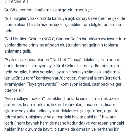
2. TANIMLAR
Bu Sözleşmede, bağlam aksini gerektirmedikçe:
"Gizli Bilgiler", hakkımızda kamuya açık olmayan ve (her ne şekilde
olursa olsun) tarafımızdan size ifşa edilen tüm bilgiler anlamına
gelir.
"Net Üretilen Gelirler (NGR)", CannonBet'in bir takvim ayı içinde tüm
yönlendirmeleriniz tarafından oluşturulan net gelirinin toplamı
anlamına gelir.
"Aylık olarak hesaplanan ""Net Gelir"", aşağıdakileri içeren ancak
bunlarla sınırlı olmayan aylık Brüt Gelir eksi maliyetler anlamına
gelir: vergiler, bahis vergileri, oyun ve oyun yazılımı vb. sağlamak
için üçüncü taraf komisyonları/ücretleri, finansal işlem ücretleri,
ikramiyeler, ""loyaltyrewards"", komisyon iadesi, cashback ve geri
ödemeler."
"Fikri mülkiyet hakları"" örnekleri, bunlarla sınırlı olmamak üzere
patentler, ticari markalar, hizmet markaları, tasarımlar, ticaret,
işletme veya alan adları, yukarıdakilerle ilişkili şerefiye, e-posta
adresi adları, bilgisayar yazılımındaki haklar dahil telif haklarını
içerir ( hem kaynak hem de nesne kodunda) ve veritabanlarındaki
haklar (her durumda kayıtlı olsun ya da olmasın ve herhangi bir