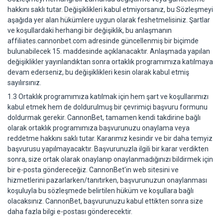
hakkını saklı tutar. Değişiklikleri kabul etmiyorsanız, bu Sözleşmeyi
aşağıda yer alan hükümlere uygun olarak feshetmelisiniz. Şartlar
ve koşullardaki herhangi bir değişiklik, bu anlaşmanın
affiliates.cannonbet.com adresinde güncellenmiş bir biçimde
bulunabilecek 15. maddesinde açıklanacaktır. Anlaşmada yapılan
değişiklikler yayınlandıktan sonra ortaklık programımıza katılmaya
devam ederseniz, bu değişiklikleri kesin olarak kabul etmiş
sayılırsınız.
1.3 Ortaklık programımıza katılmak için hem şart ve koşullarımızı
kabul etmek hem de doldurulmuş bir çevrimiçi başvuru formunu
doldurmak gerekir. CannonBet, tamamen kendi takdirine bağlı
olarak ortaklık programımıza başvurunuzu onaylama veya
reddetme hakkını saklı tutar. Kararımız kesindir ve bir daha temyiz
başvurusu yapılmayacaktır. Başvurunuzla ilgili bir karar verdikten
sonra, size ortak olarak onaylanıp onaylanmadığınızı bildirmek için
bir e-posta göndereceğiz. CannonBet'in web sitesini ve
hizmetlerini pazarlarken/tanıtırken, başvurunuzun onaylanması
koşuluyla bu sözleşmede belirtilen hüküm ve koşullara bağlı
olacaksınız. CannonBet, başvurunuzu kabul ettikten sonra size
daha fazla bilgi e-postası gönderecektir.