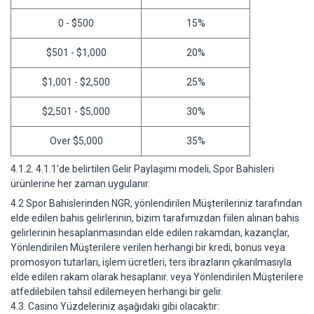
0 - $500
15%
$501 - $1,000
20%
$1,001 - $2,500
25%
$2,501 - $5,000
30%
Over $5,000
35%
4.1.2. 4.1.1'de belirtilen Gelir Paylaşımı modeli, Spor Bahisleri
ürünlerine her zaman uygulanır.
4.2 Spor Bahislerinden NGR, yönlendirilen Müşterileriniz tarafından
elde edilen bahis gelirlerinin, bizim tarafımızdan fiilen alınan bahis
gelirlerinin hesaplanmasından elde edilen rakamdan, kazançlar,
Yönlendirilen Müşterilere verilen herhangi bir kredi, bonus veya
promosyon tutarları, işlem ücretleri, ters ibrazların çıkarılmasıyla
elde edilen rakam olarak hesaplanır. veya Yönlendirilen Müşterilere
atfedilebilen tahsil edilemeyen herhangi bir gelir.
4.3. Casino Yüzdeleriniz aşağıdaki gibi olacaktır: