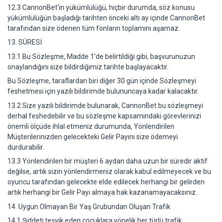
12.3 CannonBet'in yükümlülüğü, hiçbir durumda, söz konusu
yükümlülüğün başladığı tarihten önceki altı ay içinde CannonBet
tarafından size ödenen tüm fonların toplamını aşamaz.
13. SÜRESİ
13.1 Bu Sözleşme, Madde 1'de belirtildiği gibi, başvurunuzun
onaylandığını size bildirdiğimiz tarihte başlayacaktır.
Bu Sözleşme, taraflardan biri diğer 30 gün içinde Sözleşmeyi
feshetmesi için yazılı bildirimde bulununcaya kadar kalacaktır.
13.2 Size yazılı bildirimde bulunarak, CannonBet bu sözleşmeyi
derhal feshedebilir ve bu sözleşme kapsamındaki görevlerinizi
önemli ölçüde ihlal etmeniz durumunda, Yönlendirilen
Müşterilerinizden gelecekteki Gelir Payını size ödemeyi
durdurabilir.
13.3 Yönlendirilen bir müşteri 6 aydan daha uzun bir süredir aktif
değilse, artık sizin yönlendirmeniz olarak kabul edilmeyecek ve bu
oyuncu tarafından gelecekte elde edilecek herhangi bir gelirden
artık herhangi bir Gelir Payı almaya hak kazanamayacaksınız.
14. Uygun Olmayan Bir Yaş Grubundan Oluşan Trafik
14.1 Şiddeti teşvik eden çocuklara yönelik her türlü trafik,