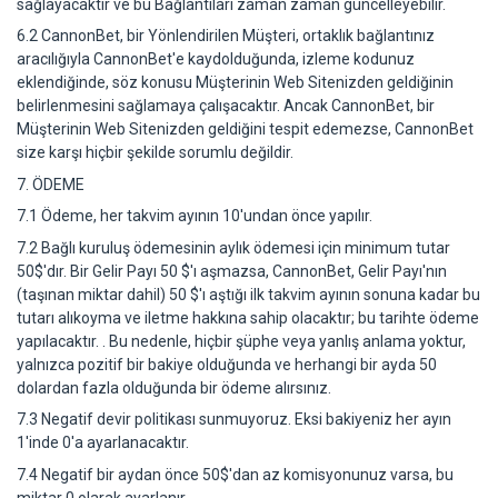
sağlayacaktır ve bu Bağlantıları zaman zaman güncelleyebilir.
6.2 CannonBet, bir Yönlendirilen Müşteri, ortaklık bağlantınız
aracılığıyla CannonBet'e kaydolduğunda, izleme kodunuz
eklendiğinde, söz konusu Müşterinin Web Sitenizden geldiğinin
belirlenmesini sağlamaya çalışacaktır. Ancak CannonBet, bir
Müşterinin Web Sitenizden geldiğini tespit edemezse, CannonBet
size karşı hiçbir şekilde sorumlu değildir.
7. ÖDEME
7.1 Ödeme, her takvim ayının 10'undan önce yapılır.
7.2 Bağlı kuruluş ödemesinin aylık ödemesi için minimum tutar
50$'dır. Bir Gelir Payı 50 $'ı aşmazsa, CannonBet, Gelir Payı'nın
(taşınan miktar dahil) 50 $'ı aştığı ilk takvim ayının sonuna kadar bu
tutarı alıkoyma ve iletme hakkına sahip olacaktır; bu tarihte ödeme
yapılacaktır. . Bu nedenle, hiçbir şüphe veya yanlış anlama yoktur,
yalnızca pozitif bir bakiye olduğunda ve herhangi bir ayda 50
dolardan fazla olduğunda bir ödeme alırsınız.
7.3 Negatif devir politikası sunmuyoruz. Eksi bakiyeniz her ayın
1'inde 0'a ayarlanacaktır.
7.4 Negatif bir aydan önce 50$'dan az komisyonunuz varsa, bu
miktar 0 olarak ayarlanır.