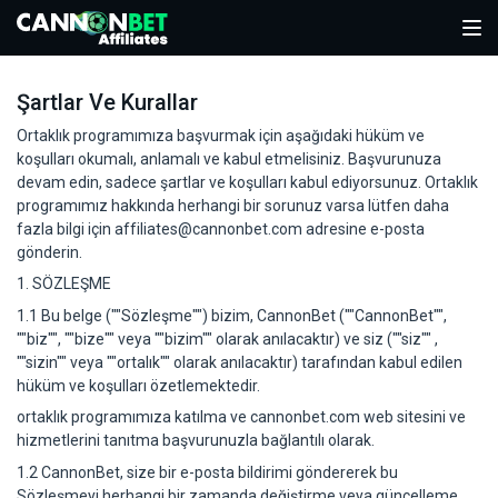
Şartlar Ve Kurallar
Ortaklık programımıza başvurmak için aşağıdaki hüküm ve
koşulları okumalı, anlamalı ve kabul etmelisiniz. Başvurunuza
devam edin, sadece şartlar ve koşulları kabul ediyorsunuz. Ortaklık
programımız hakkında herhangi bir sorunuz varsa lütfen daha
fazla bilgi için
affiliates@cannonbet.com
adresine e-posta
gönderin.
1. SÖZLEŞME
1.1 Bu belge (""Sözleşme"") bizim, CannonBet (""CannonBet"",
""biz"", ""bize"" veya ""bizim"" olarak anılacaktır) ve siz (""siz"" ,
""sizin"" veya ""ortalık"" olarak anılacaktır) tarafından kabul edilen
hüküm ve koşulları özetlemektedir.
ortaklık programımıza katılma ve cannonbet.com web sitesini ve
hizmetlerini tanıtma başvurunuzla bağlantılı olarak.
1.2 CannonBet, size bir e-posta bildirimi göndererek bu
Sözleşmeyi herhangi bir zamanda değiştirme veya güncelleme