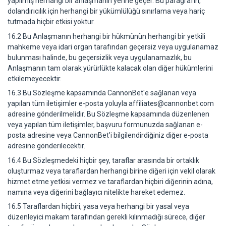
yapılmış herhangi bir anlaşmanın yerine geçer. Bu paragrafın,
dolandırıcılık için herhangi bir yükümlülüğü sınırlama veya hariç
tutmada hiçbir etkisi yoktur.
16.2 Bu Anlaşmanın herhangi bir hükmünün herhangi bir yetkili
mahkeme veya idari organ tarafından geçersiz veya uygulanamaz
bulunması halinde, bu geçersizlik veya uygulanamazlık, bu
Anlaşmanın tam olarak yürürlükte kalacak olan diğer hükümlerini
etkilemeyecektir.
16.3 Bu Sözleşme kapsamında CannonBet'e sağlanan veya
yapılan tüm iletişimler e-posta yoluyla
affiliates@cannonbet.com
adresine gönderilmelidir. Bu Sözleşme kapsamında düzenlenen
veya yapılan tüm iletişimler, başvuru formunuzda sağlanan e-
posta adresine veya CannonBet'i bilgilendirdiğiniz diğer e-posta
adresine gönderilecektir.
16.4 Bu Sözleşmedeki hiçbir şey, taraflar arasında bir ortaklık
oluşturmaz veya taraflardan herhangi birine diğeri için vekil olarak
hizmet etme yetkisi vermez ve taraflardan hiçbiri diğerinin adına,
namına veya diğerini bağlayıcı nitelikte hareket edemez.
16.5 Taraflardan hiçbiri, yasa veya herhangi bir yasal veya
düzenleyici makam tarafından gerekli kılınmadığı sürece, diğer