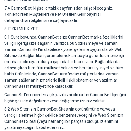
7.4 CannonBet, kişisel ortaklık sayfanızdan erişebileceğiniz,
Yönlendirilen Müşterileri ve Net Üretilen Gelir payınızı
detaylandıran bilgileri size sağlayacaktır.
8. FİKRİ MÜLKİYET
8.1 Süre boyunca, CannonBet size CannonBet marka özelliklerini
ve ilgili içeriği size sağlanır. yalnızca bu Sözleşmeye ve zaman
zaman CannonBet'in olabilecek yönergelerine uygun olarak Web
Sitenizde Bağlantıları görüntülemek amacıyla görüntülemeniz için
münhasır olmayan, dünya çapında bir lisans verir. Bağlantılarda
ortaya çıkan tüm fikri mülkiyet hakları ve her türlü iyi niyet ve tüm
bahis ürünlerinde, CannonBet tarafından müşterilerine zaman
zaman sağlanan hizmetlerle ilgili ilişkili sistemler ve yazılımlar
CannonBet'in mülkiyetinde kalacaktır.
CannonBet'in önceden açık yazılı izni olmadan CannonBet İçeriğini
hiçbir şekilde değiştirme veya değiştirme izniniz yoktur.
8.2 Web Sitenizin CannonBet Sitesinin görünümüne ve/veya
verdiği izlenime hiçbir şekilde benzemeyeceğini ve Web Sitenizin
CannonBet Sitesi (veya herhangi bir parçası) olduğu izlenimini
yaratmayacağını kabul edersiniz.